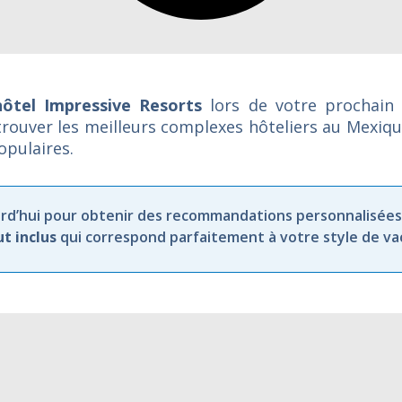
hôtel Impressive Resorts
lors de votre prochain
rouver les meilleurs complexes hôteliers au Mexiq
opulaires.
rd’hui
pour
obtenir
des
recommandations
personnalisées
ut
inclus
qui
correspond
parfaitement
à
votre
style
de
va