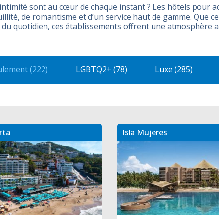
 intimité sont au cœur de chaque instant ? Les hôtels pour a
uillité, de romantisme et d’un service haut de gamme. Que c
du quotidien, ces établissements offrent une atmosphère apa
ulement (222)
LGBTQ2+ (78)
Luxe (285)
rta
Isla Mujeres