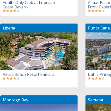
Adults Only Club at Lopesan
Almar Resor
Costa Bavaro
Front Exper
Liberia
Punta Cana
Azura Beach Resort Samara
Bahia Princ
Montego Bay
Samana