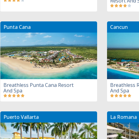
Resort And 
Punta Cana
Cancun
Breathless Punta Cana Resort
Breathless R
And Spa
And Spa
Puerto Vallarta
La Romana