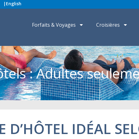
|
English
Forfaits & Voyages
Croisières
tels : Adultes seulem
E D’HÔTEL IDÉAL SE