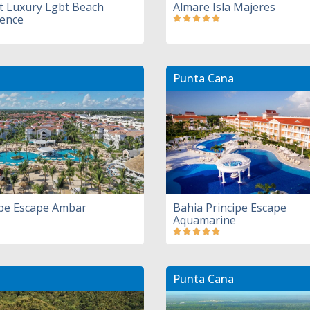
t Luxury Lgbt Beach
Almare Isla Majeres
ience
Punta Cana
ipe Escape Ambar
Bahia Principe Escape
Aquamarine
Punta Cana