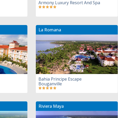
Armony Luxury Resort And Spa
La Romana
Bahia Principe Escape
Bouganville
Riviera Maya