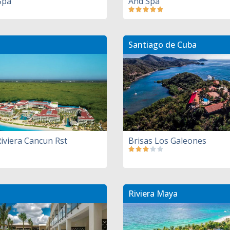
Spa
And Spa
Santiago de Cuba
iviera Cancun Rst
Brisas Los Galeones
Riviera Maya