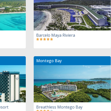
Barcelo Maya Riviera
Montego Bay
esort
Breathless Montego Bay