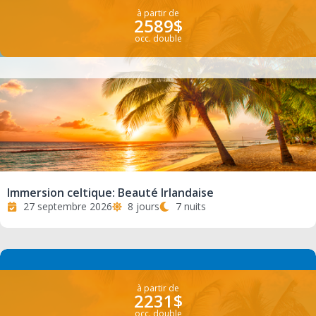
à partir de
2589$
occ. double
Immersion celtique: Beauté Irlandaise
27 septembre 2026
8 jours
7 nuits
à partir de
2231$
occ. double