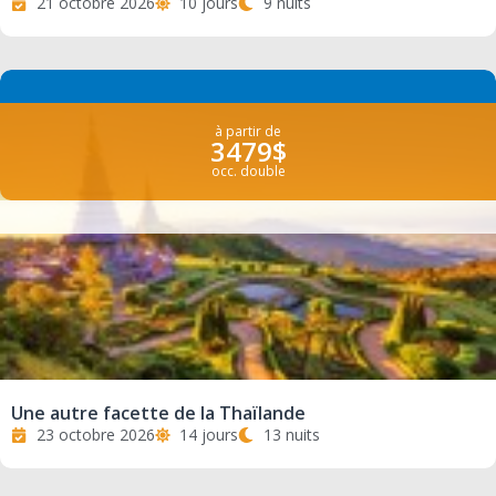
21 octobre 2026
10 jours
9 nuits
à partir de
3479$
occ. double
Une autre facette de la Thaïlande
23 octobre 2026
14 jours
13 nuits