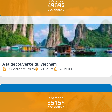
à partir de
4969$
occ. double
À la découverte du Vietnam
27 octobre 2026
21 jours
20 nuits
à partir de
3515$
occ. double