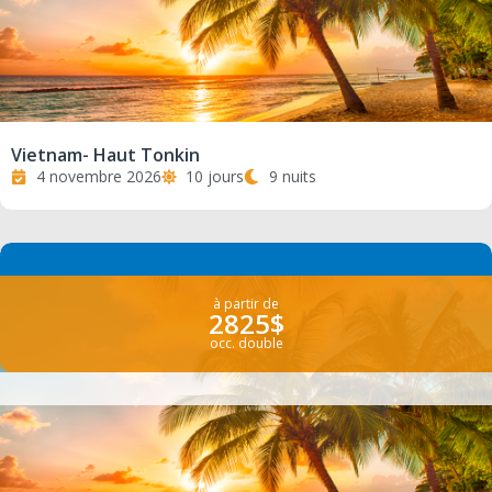
Vietnam- Haut Tonkin
4 novembre 2026
10 jours
9 nuits
à partir de
2825$
occ. double