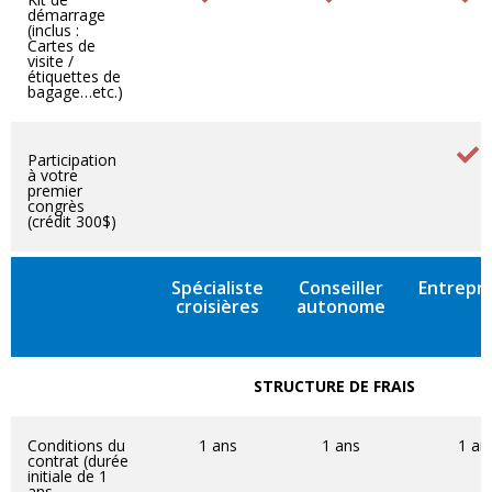
démarrage
(inclus :
Cartes de
visite /
étiquettes de
bagage…etc.)
Participation
à votre
premier
congrès
(crédit 300$)
Spécialiste
Conseiller
Entrepr
croisières
autonome
STRUCTURE DE FRAIS
Conditions du
1 ans
1 ans
1 an
contrat (durée
initiale de 1
ans,