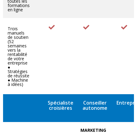
toutes les
formations
en ligne
Trois
manuels
de soutien
(52
semaines
vers la
rentabilité
de votre
entreprise
●
Stratégies
de réussite
● Machine
à idées)
Spécialiste
Conseiller
Entrepr
croisières
autonome
MARKETING