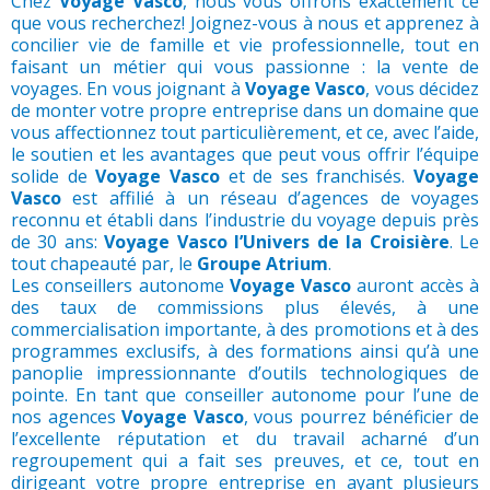
Chez
Voyage Vasco
, nous vous offrons exactement ce
que vous recherchez! Joignez-vous à nous et apprenez à
concilier vie de famille et vie professionnelle, tout en
faisant un métier qui vous passionne : la vente de
voyages. En vous joignant à
Voyage Vasco
, vous décidez
de monter votre propre entreprise dans un domaine que
vous affectionnez tout particulièrement, et ce, avec l’aide,
le soutien et les avantages que peut vous offrir l’équipe
solide de
Voyage Vasco
et de ses franchisés.
Voyage
Vasco
est affilié à un réseau d’agences de voyages
reconnu et établi dans l’industrie du voyage depuis près
de 30 ans:
Voyage Vasco l’Univers de la Croisière
. Le
tout chapeauté par, le
Groupe Atrium
.
Les conseillers autonome
Voyage Vasco
auront accès à
des taux de commissions plus élevés, à une
commercialisation importante, à des promotions et à des
programmes exclusifs, à des formations ainsi qu’à une
panoplie impressionnante d’outils technologiques de
pointe. En tant que conseiller autonome pour l’une de
nos agences
Voyage Vasco
, vous pourrez bénéficier de
l’excellente réputation et du travail acharné d’un
regroupement qui a fait ses preuves, et ce, tout en
dirigeant votre propre entreprise en ayant plusieurs