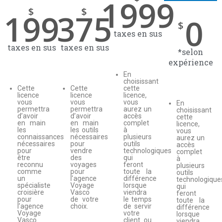
1999
$
$
199
375
0
$
taxes en sus
taxes en sus
taxes en sus
*selon
expérience
En
choisissant
Cette
Cette
cette
licence
licence
licence,
vous
vous
vous
En
permettra
permettra
aurez un
choisissant
d’avoir
d’avoir
accès
cette
en main
en main
complet
licence,
les
les outils
à
vous
connaissances
nécessaires
plusieurs
aurez un
nécessaires
pour
outils
accès
pour
vendre
technologiques
complet
être
des
qui
à
reconnu
voyages
feront
plusieurs
comme
pour
toute la
outils
un
l’agence
différence
technologique
spécialiste
Voyage
lorsque
qui
croisière
Vasco
viendra
feront
pour
de votre
le temps
toute la
l’agence
choix.
de servir
différence
Voyage
votre
lorsque
Vasco
client ou
viendra