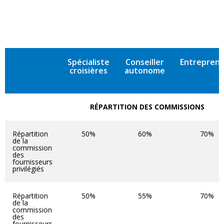
Spécialiste
Conseiller
Entrepren
croisières
autonome
RÉPARTITION DES COMMISSIONS
Répartition
50%
60%
70%
de la
commission
des
fournisseurs
privilégiés
Répartition
50%
55%
70%
de la
commission
des
fournisseurs