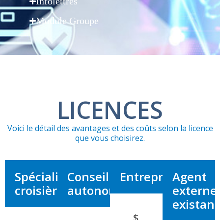
Infolettres
Module Groupe
LICENCES
Voici le détail des avantages et des coûts selon la licence
que vous choisirez.
Spécialiste
Conseiller
Entrepreneur
Agent
croisières
autonome
externe
existant
$