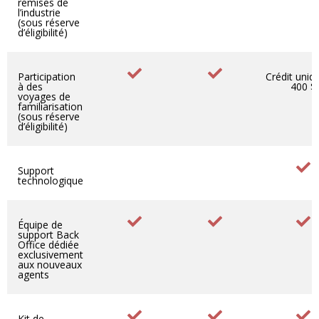
remises de
l’industrie
(sous réserve
d’éligibilité)
Participation
Crédit uniq
à des
400 $
voyages de
familiarisation
(sous réserve
d’éligibilité)
Support
technologique
Équipe de
support Back
Office dédiée
exclusivement
aux nouveaux
agents
Kit de