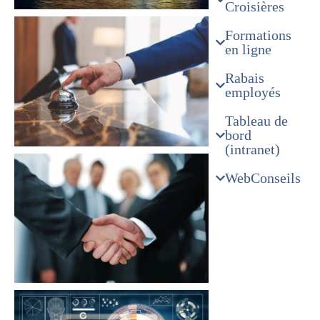
Croisières
Formations
en ligne
Rabais
employés
Tableau de
bord
(intranet)
WebConseils