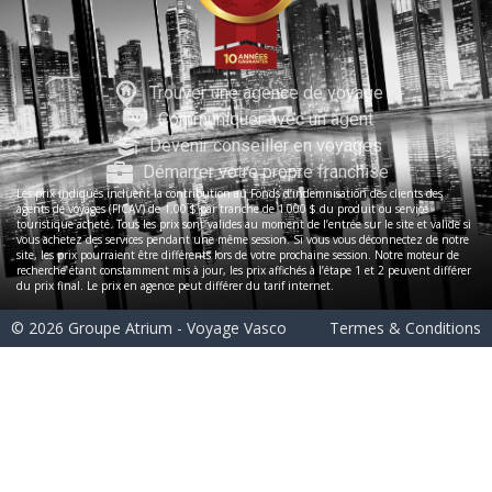
Trouver une agence de voyage
Communiquer avec un agent
Devenir conseiller en voyages
Démarrer votre propre franchise
Les prix indiqués incluent la contribution au Fonds d’indemnisation des clients des
agents de voyages (FICAV) de 1,00 $ par tranche de 1 000 $ du produit ou service
touristique acheté. Tous les prix sont valides au moment de l’entrée sur le site et valide si
vous achetez des services pendant une même session. Si vous vous déconnectez de notre
site, les prix pourraient être différents lors de votre prochaine session. Notre moteur de
recherche étant constamment mis à jour, les prix affichés à l’étape 1 et 2 peuvent différer
du prix final. Le prix en agence peut différer du tarif internet.
© 2026 Groupe Atrium - Voyage Vasco
Termes & Conditions