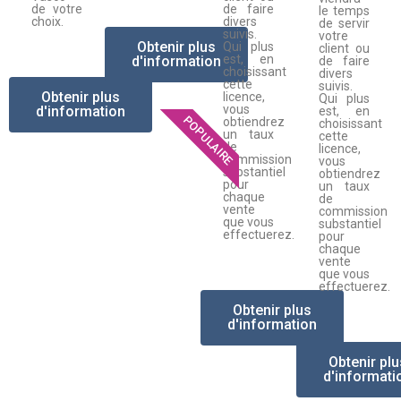
de votre
de faire
le temps
choix.
divers
de servir
suivis.
votre
Obtenir plus
Qui plus
client ou
est, en
d'information
de faire
choisissant
divers
cette
suivis.
Obtenir plus
licence,
Qui plus
vous
d'information
est, en
POPULAIRE
obtiendrez
choisissant
un taux
cette
de
licence,
commission
vous
substantiel
obtiendrez
pour
un taux
chaque
de
vente
commission
que vous
substantiel
effectuerez.
pour
chaque
vente
que vous
effectuerez.
Obtenir plus
d'information
Obtenir plu
d'informati