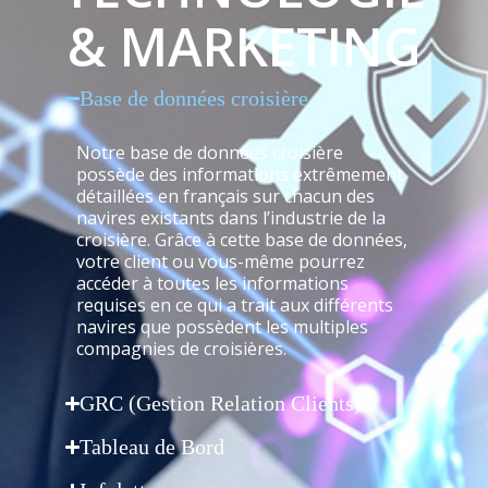
& MARKETING
Base de données croisière
Notre base de données croisière
possède des informations extrêmement
détaillées en français sur chacun des
navires existants dans l’industrie de la
croisière. Grâce à cette base de données,
votre client ou vous-même pourrez
accéder à toutes les informations
requises en ce qui a trait aux différents
navires que possèdent les multiples
compagnies de croisières.
GRC (Gestion Relation Clients)
Tableau de Bord