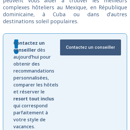
peuvent vous aider à trouver les meilleurs
complexes hôteliers au Mexique, en République
dominicaine, à Cuba ou dans d’autres
destinations soleil populaires.
Contactez
un
Contactez un conseiller
conseiller
dès
aujourd’hui
pour
obtenir
des
recommandations
personnalisées,
comparer
les
hôtels
et
réserver
le
resort
tout
inclus
qui
correspond
parfaitement
à
votre
style
de
vacances.