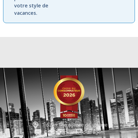
votre
style
de
vacances.
Trouver une agence de voyage
Communiquer avec un agent