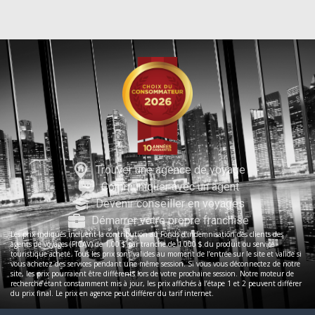
Trouver une agence de voyage
Communiquer avec un agent
Devenir conseiller en voyages
Démarrer votre propre franchise
Les prix indiqués incluent la contribution au Fonds d’indemnisation des clients des
agents de voyages (FICAV) de 1,00 $ par tranche de 1 000 $ du produit ou service
touristique acheté. Tous les prix sont valides au moment de l’entrée sur le site et valide si
vous achetez des services pendant une même session. Si vous vous déconnectez de notre
site, les prix pourraient être différents lors de votre prochaine session. Notre moteur de
recherche étant constamment mis à jour, les prix affichés à l’étape 1 et 2 peuvent différer
du prix final. Le prix en agence peut différer du tarif internet.