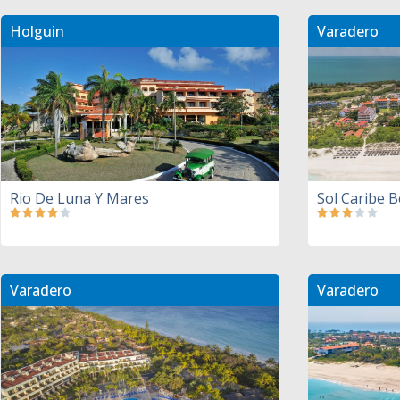
Holguin
Varadero
Rio De Luna Y Mares
Sol Caribe 
Varadero
Varadero