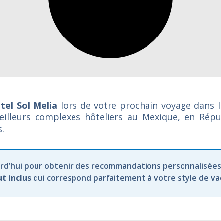
tel Sol Melia
lors de votre prochain voyage dans 
eilleurs complexes hôteliers au Mexique, en Rép
s.
rd’hui
pour
obtenir
des
recommandations
personnalisées
ut
inclus
qui
correspond
parfaitement
à
votre
style
de
va