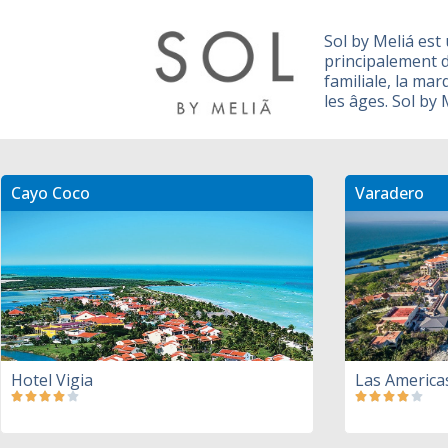
Sol by Meliá est
principalement d
familiale, la ma
les âges. Sol by
Cayo Coco
Varadero
Hotel Vigia
Las America