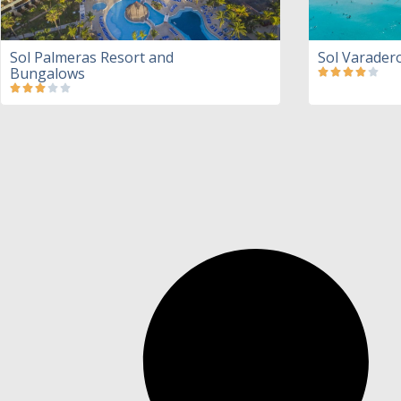
Sol Palmeras Resort and
Sol Varader
Bungalows