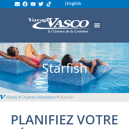
|
English
Starfish
Hôtels
Chaînes Hôtelières
Starfish
PLANIFIEZ VOTRE