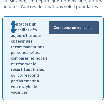
au Mexique, en République dominicaine, à Cuba
ou dans d’autres destinations soleil populaires.
Contactez
un
Contactez un conseiller
conseiller
dès
aujourd’hui
pour
obtenir
des
recommandations
personnalisées,
comparer
les
hôtels
et
réserver
le
resort
tout
inclus
qui
correspond
parfaitement
à
votre
style
de
vacances.