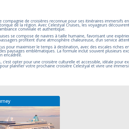
ne compagnie de croisières reconnue pour ses itinéraires immersifs e
historique de la région. Avec Celestyal Cruises, les voyageurs découvr
ambiance conviviale et authentique.
ruises se compose de navires à taille humaine, favorisant une expérie
 passagers profitent d’une atmosphère chaleureuse, d’un service atten
çus pour maximiser le temps à destination, avec des escales riches en
t des paysages emblématiques. La formule inclut souvent plusieurs exc
en encadrée.
s, c’est opter pour une croisière culturelle et accessible, idéale pour 
pour planifier votre prochaine croisière Celestyal et vivre une immer
urney