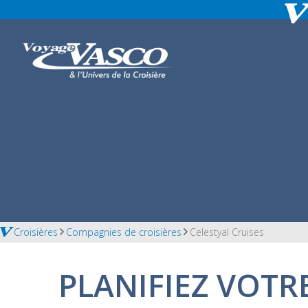
Croisières
Compagnies de croisières
Celestyal Cruises
PLANIFIEZ VOTR