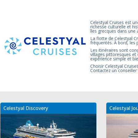
Celestyal Cruises est u
richesse culturelle et 
îles grecques dans une 
La flotte de Celestyal C
fréquentés. À bord, les
Les itinéraires sont con
villages pittoresques e
expérience simple et bi
Choisir Celestyal Cruise
Contactez un conseiller 
Celestyal Discovery
Celestyal Jo