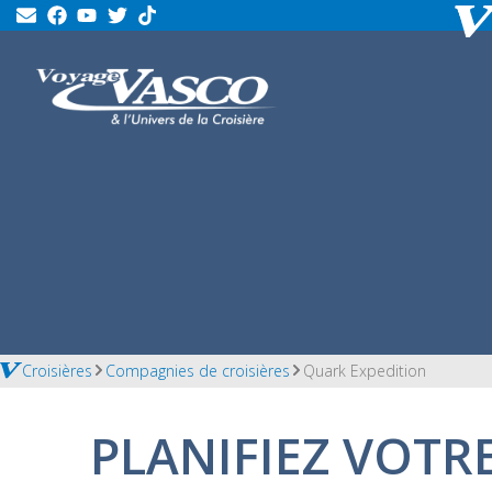
Croisières
Compagnies de croisières
Quark Expedition
PLANIFIEZ VOTR