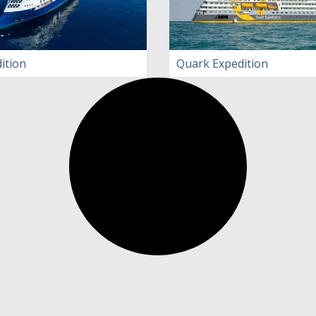
ition
Quark Expedition