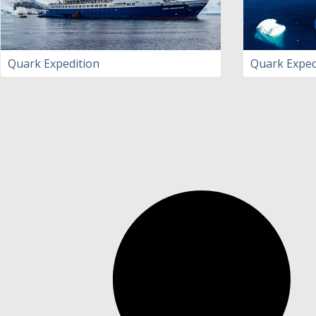
Quark Expedition
Quark Exped