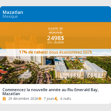
Mazatlan
Mexique
à partir de
3005$
2498$
occ. double
17% de rabais!
Vous économisez 507$
Commencez la nouvelle année au Riu Emerald Bay,
Mazatlan
29 décembre 2026
7 jours
6 nuits