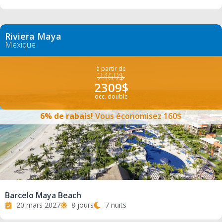
Riviera Maya
Mexique
à partir de
2469$
2309$
occ. double
6% de rabais!
Vous économisez 160$
Barcelo Maya Beach
20 mars 2027
8 jours
7 nuits