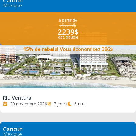
Cancun
Mexique
à partir de
2625$
2239$
occ. double
15% de rabais!
Vous économisez 386$
RIU Ventura
20 novembre 2026
7 jours
6 nuits
Cancun
Mexique