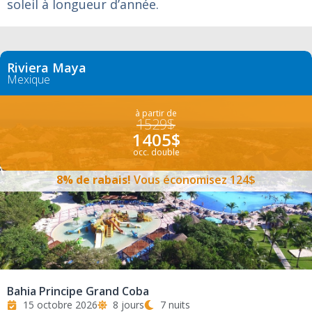
soleil à longueur d’année.
Riviera Maya
Mexique
à partir de
1529$
1405$
occ. double
8% de rabais!
Vous économisez 124$
Bahia Principe Grand Coba
15 octobre 2026
8 jours
7 nuits