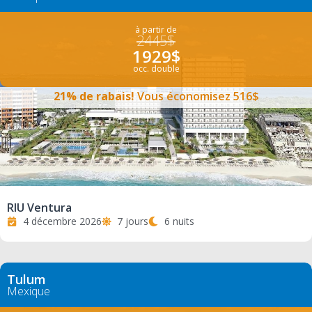
à partir de
2445$
1929$
occ. double
21% de rabais!
Vous économisez 516$
RIU Ventura
4 décembre 2026
7 jours
6 nuits
Tulum
Mexique