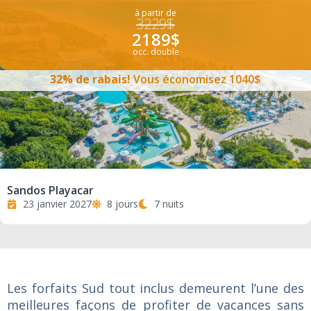
à partir de
3229$
2189$
occ. double
32% de rabais!
Vous économisez 1040$
Sandos Playacar
23 janvier 2027
8 jours
7 nuits
Les forfaits Sud tout inclus demeurent l’une des
meilleures façons de profiter de vacances sans