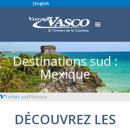
|
English
Destinations sud :
Mexique
Forfaits sud
Mexique
DÉCOUVREZ LES