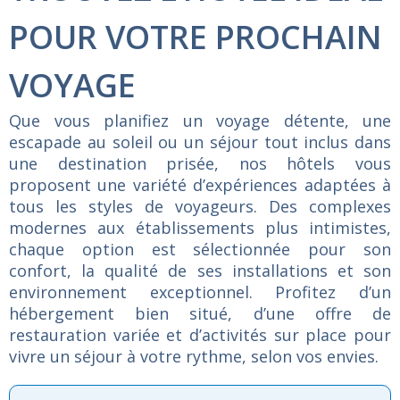
POUR VOTRE PROCHAIN
VOYAGE
Que
vous
planifiez
un
voyage
détente,
une
escapade
au
soleil
ou
un
séjour
tout
inclus
dans
une
destination
prisée,
nos
hôtels
vous
proposent
une
variété
d’expériences
adaptées
à
tous
les
styles
de
voyageurs.
Des
complexes
modernes
aux
établissements
plus
intimistes,
chaque
option
est
sélectionnée
pour
son
confort,
la
qualité
de
ses
installations
et
son
environnement
exceptionnel.
Profitez
d’un
hébergement
bien
situé,
d’une
offre
de
restauration
variée
et
d’activités
sur
place
pour
vivre
un
séjour
à
votre
rythme,
selon
vos
envies.