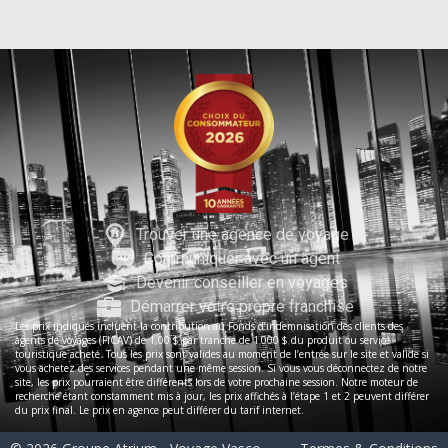
Trouver une agence de voyage
Communiquer avec un agent
Devenir conseiller en voyages
Démarrer votre propre franchise
Les prix indiqués incluent la contribution au Fonds d’indemnisation des clients des
agents de voyages (FICAV) de 1,00 $ par tranche de 1 000 $ du produit ou service
touristique acheté. Tous les prix sont valides au moment de l’entrée sur le site et valide si
vous achetez des services pendant une même session. Si vous vous déconnectez de notre
site, les prix pourraient être différents lors de votre prochaine session. Notre moteur de
recherche étant constamment mis à jour, les prix affichés à l’étape 1 et 2 peuvent différer
du prix final. Le prix en agence peut différer du tarif internet.