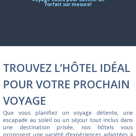
forfait sur mesure!
TROUVEZ L’HÔTEL IDÉAL
POUR VOTRE PROCHAIN
VOYAGE
Que
vous
planifiez
un
voyage
détente,
une
escapade
au
soleil
ou
un
séjour
tout
inclus
dans
une
destination
prisée,
nos
hôtels
vous
proposent
une
variété
d’expériences
adaptées
à