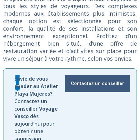
tous
les
styles
de
voyageurs.
Des
complexes
modernes
aux
établissements
plus
intimistes,
chaque
option
est
sélectionnée
pour
son
confort,
la
qualité
de
ses
installations
et
son
environnement
exceptionnel.
Profitez
d’un
hébergement
bien
situé,
d’une
offre
de
restauration
variée
et
d’activités
sur
place
pour
vivre
un
séjour
à
votre
rythme,
selon
vos
envies.
Envie de vous
Contactez un conseiller
évader au Atelier
Playa Mujeres?
Contactez un
conseiller
Voyage
Vasco
dès
aujourd’hui pour
obtenir une
soumission