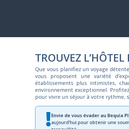
TROUVEZ L’HÔTEL
Que
vous
planifiez
un
voyage
détent
vous
proposent
une
variété
d’ex
établissements
plus
intimistes,
ch
environnement
exceptionnel.
Profite
pour
vivre
un
séjour
à
votre
rythme,
Envie de vous évader au Bequia P
aujourd’hui pour obtenir une soum