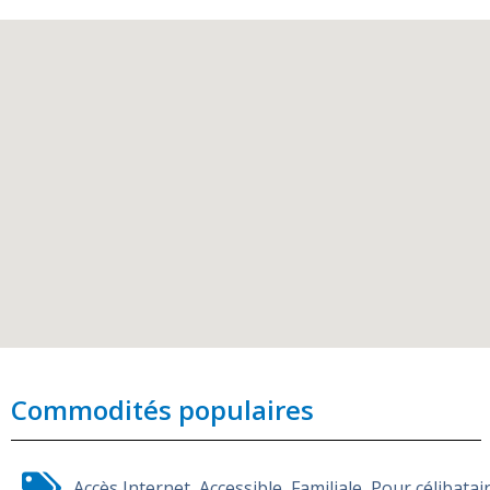
Commodités populaires
Accès Internet
,
Accessible
,
Familiale
,
Pour célibatai