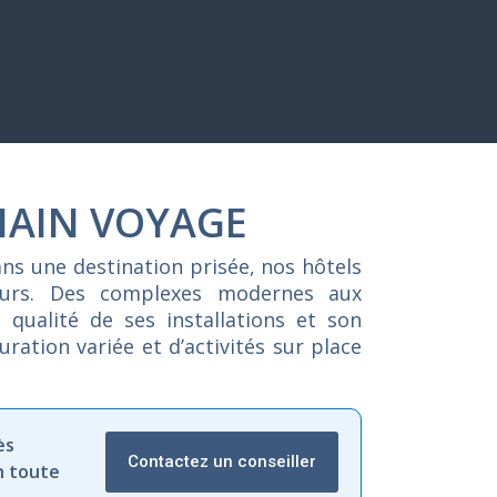
HAIN VOYAGE
ans
une
destination
prisée,
nos
hôtels
eurs.
Des
complexes
modernes
aux
a
qualité
de
ses
installations
et
son
auration
variée
et
d’activités
sur
place
ès
Contactez un conseiller
n toute