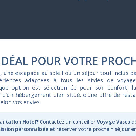
 IDÉAL POUR VOTRE PROC
e,
une
escapade
au
soleil
ou
un
séjour
tout
inclus
d
périences
adaptées
à
tous
les
styles
de
voyag
aque
option
est
sélectionnée
pour
son
confort,
l
z
d’un
hébergement
bien
situé,
d’une
offre
de
rest
selon
vos
envies.
lantation Hotel?
Contactez un conseiller
Voyage Vasco
d
ission personnalisée et réserver votre prochain séjour e