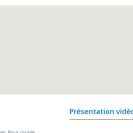
Présentation vidé
res
,
Pour couple