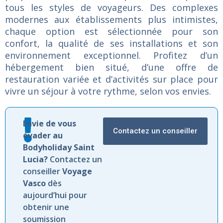
tous
les
styles
de
voyageurs.
Des
complexes
modernes
aux
établissements
plus
intimistes,
chaque
option
est
sélectionnée
pour
son
confort,
la
qualité
de
ses
installations
et
son
environnement
exceptionnel.
Profitez
d’un
hébergement
bien
situé,
d’une
offre
de
restauration
variée
et
d’activités
sur
place
pour
vivre
un
séjour
à
votre
rythme,
selon
vos
envies.
Envie de vous
Contactez un conseiller
évader au
Bodyholiday Saint
Lucia?
Contactez un
conseiller
Voyage
Vasco
dès
aujourd’hui pour
obtenir une
soumission