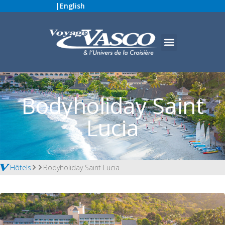
|
English
Bodyholiday Saint
Lucia
Hôtels
Bodyholiday Saint Lucia