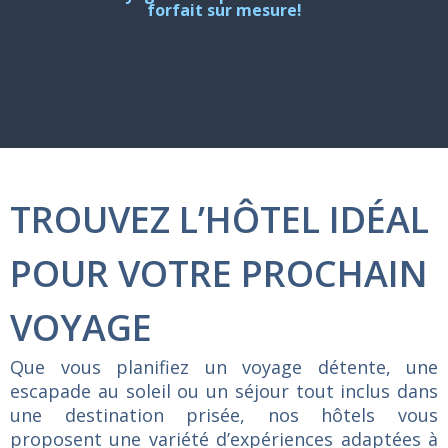
forfait sur mesure!
TROUVEZ L’HÔTEL IDÉAL
POUR VOTRE PROCHAIN
VOYAGE
Que
vous
planifiez
un
voyage
détente,
une
escapade
au
soleil
ou
un
séjour
tout
inclus
dans
une
destination
prisée,
nos
hôtels
vous
proposent
une
variété
d’expériences
adaptées
à