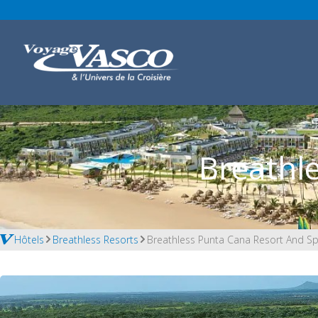
Breathl
Hôtels
Breathless Resorts
Breathless Punta Cana Resort And S