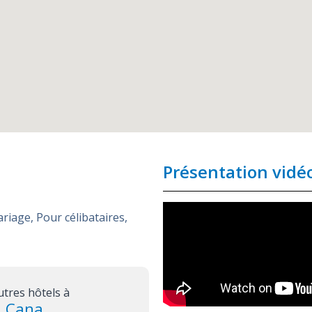
Présentation vidé
ariage
,
Pour célibataires
,
utres hôtels à
a Cana