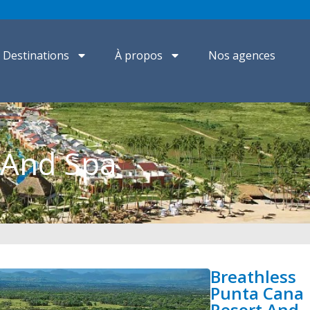
Destinations
À propos
Nos agences
 And Spa
Breathless
Punta Cana
Resort And