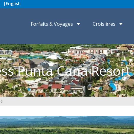
|
English
Forfaits & Voyages
Croisières
ess Punta Cana Resort
pa