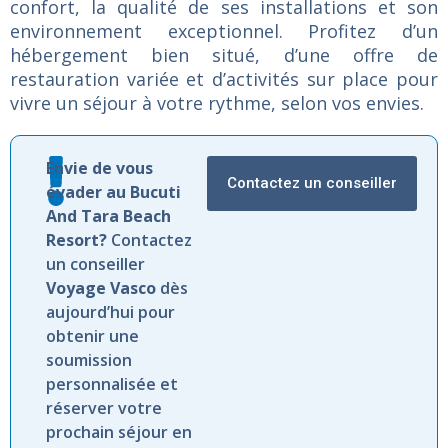
confort,
la
qualité
de
ses
installations
et
son
environnement
exceptionnel.
Profitez
d’un
hébergement
bien
situé,
d’une
offre
de
restauration
variée
et
d’activités
sur
place
pour
vivre
un
séjour
à
votre
rythme,
selon
vos
envies.
Envie de vous
Contactez un conseiller
évader au Bucuti
And Tara Beach
Resort?
Contactez
un conseiller
Voyage Vasco
dès
aujourd’hui pour
obtenir une
soumission
personnalisée et
réserver votre
prochain séjour en