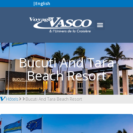
|
English
Bucuti And Tara
Beach Resort
Hôtels
Bucuti And Tara Beach Resort