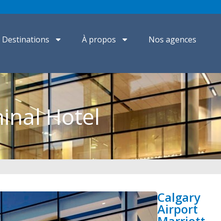
Destinations
À propos
Nos agences
inal Hotel
Calgary
Airport
Marriott