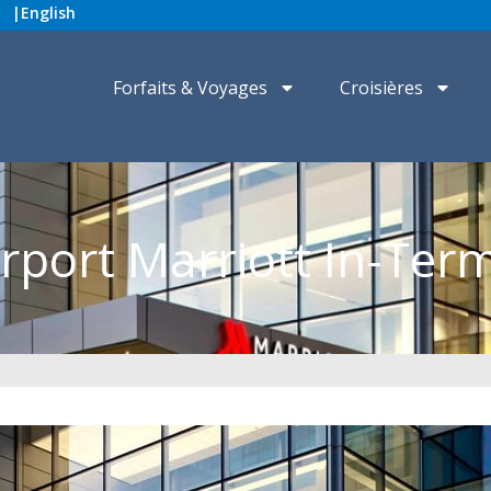
|
English
Forfaits & Voyages
Croisières
irport Marriott In-Term