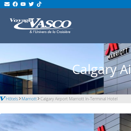
Calgary A
Hôtels
Marriott
Calgary Airport Marriott In-Terminal Hotel