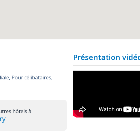
Présentation vidé
liale
,
Pour célibataires
,
utres hôtels à
ry