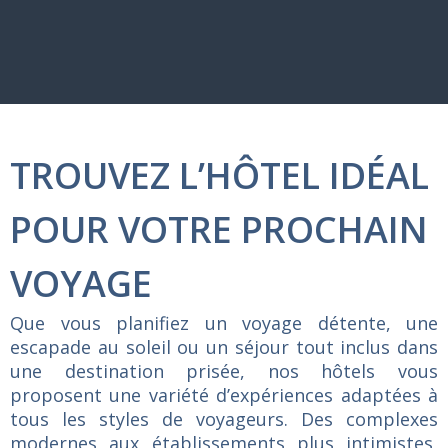
TROUVEZ L’HÔTEL IDÉAL
POUR VOTRE PROCHAIN
VOYAGE
Que
vous
planifiez
un
voyage
détente,
une
escapade
au
soleil
ou
un
séjour
tout
inclus
dans
une
destination
prisée,
nos
hôtels
vous
proposent
une
variété
d’expériences
adaptées
à
tous
les
styles
de
voyageurs.
Des
complexes
modernes
aux
établissements
plus
intimistes,