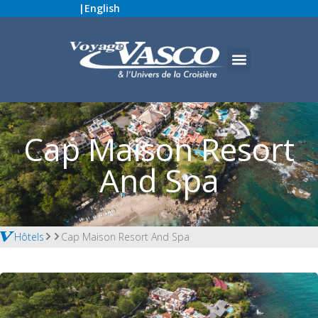
|
English
Cap Maison Resort
And Spa
Hôtels
Cap Maison Resort And Spa