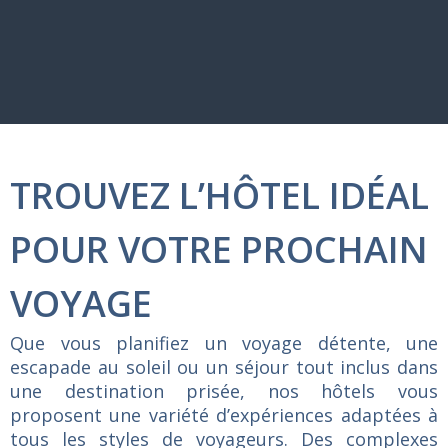
TROUVEZ L’HÔTEL IDÉAL
POUR VOTRE PROCHAIN
VOYAGE
Que
vous
planifiez
un
voyage
détente,
une
escapade
au
soleil
ou
un
séjour
tout
inclus
dans
une
destination
prisée,
nos
hôtels
vous
proposent
une
variété
d’expériences
adaptées
à
tous
les
styles
de
voyageurs.
Des
complexes