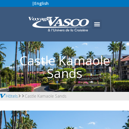
|
English
Castle Kamaole
Sands
Hôtels
Castle Kamaole Sands