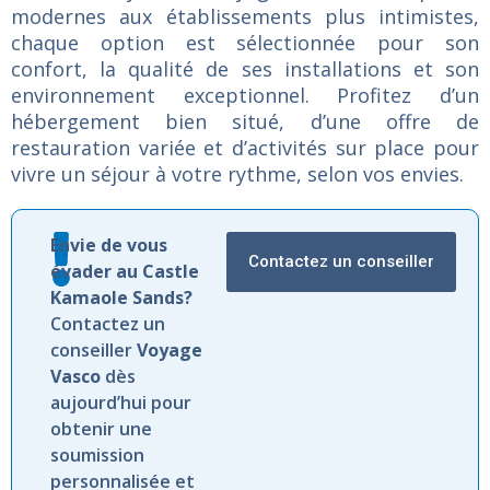
modernes
aux
établissements
plus
intimistes,
chaque
option
est
sélectionnée
pour
son
confort,
la
qualité
de
ses
installations
et
son
environnement
exceptionnel.
Profitez
d’un
hébergement
bien
situé,
d’une
offre
de
restauration
variée
et
d’activités
sur
place
pour
vivre
un
séjour
à
votre
rythme,
selon
vos
envies.
Envie de vous
Contactez un conseiller
évader au Castle
Kamaole Sands?
Contactez un
conseiller
Voyage
Vasco
dès
aujourd’hui pour
obtenir une
soumission
personnalisée et