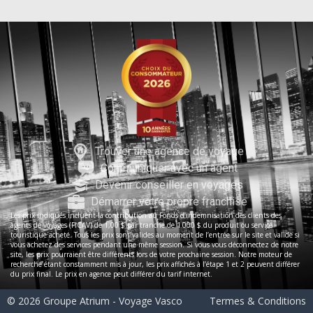
Trouver une agence de voyage
Communiquer avec un agent
Devenir conseiller en voyages
Démarrer votre propre franchise
Les prix indiqués incluent la contribution au Fonds d’indemnisation des clients des
agents de voyages (FICAV) de 1,00 $ par tranche de 1 000 $ du produit ou service
touristique acheté. Tous les prix sont valides au moment de l’entrée sur le site et valide si
vous achetez des services pendant une même session. Si vous vous déconnectez de notre
site, les prix pourraient être différents lors de votre prochaine session. Notre moteur de
recherche étant constamment mis à jour, les prix affichés à l’étape 1 et 2 peuvent différer
du prix final. Le prix en agence peut différer du tarif internet.
© 2026 Groupe Atrium - Voyage Vasco
Termes & Conditions