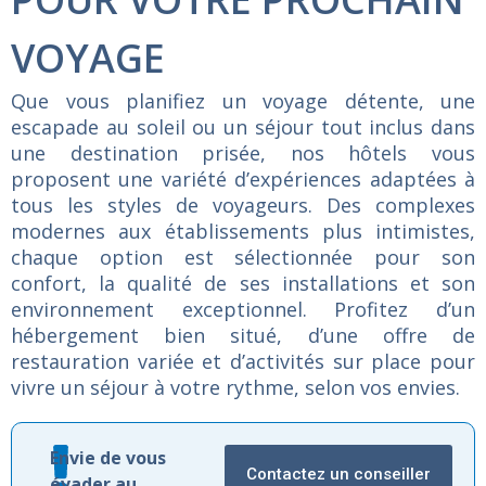
VOYAGE
Que
vous
planifiez
un
voyage
détente,
une
escapade
au
soleil
ou
un
séjour
tout
inclus
dans
une
destination
prisée,
nos
hôtels
vous
proposent
une
variété
d’expériences
adaptées
à
tous
les
styles
de
voyageurs.
Des
complexes
modernes
aux
établissements
plus
intimistes,
chaque
option
est
sélectionnée
pour
son
confort,
la
qualité
de
ses
installations
et
son
environnement
exceptionnel.
Profitez
d’un
hébergement
bien
situé,
d’une
offre
de
restauration
variée
et
d’activités
sur
place
pour
vivre
un
séjour
à
votre
rythme,
selon
vos
envies.
Envie de vous
Contactez un conseiller
évader au