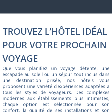
TROUVEZ L’HÔTEL IDÉAL
POUR VOTRE PROCHAIN
VOYAGE
Que
vous
planifiez
un
voyage
détente,
une
escapade
au
soleil
ou
un
séjour
tout
inclus
dans
une
destination
prisée,
nos
hôtels
vous
proposent
une
variété
d’expériences
adaptées
à
tous
les
styles
de
voyageurs.
Des
complexes
modernes
aux
établissements
plus
intimistes,
chaque
option
est
sélectionnée
pour
son
confort,
la
qualité
de
ses
installations
et
son