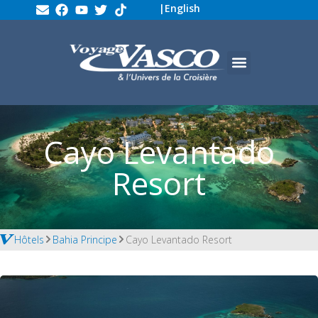
|
English
Cayo Levantado
Resort
Hôtels
Bahia Principe
Cayo Levantado Resort