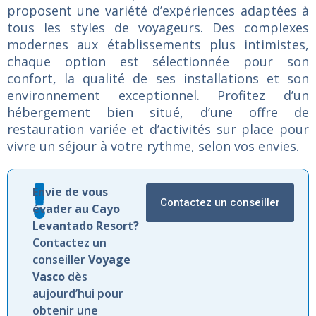
proposent
une
variété
d’expériences
adaptées
à
tous
les
styles
de
voyageurs.
Des
complexes
modernes
aux
établissements
plus
intimistes,
chaque
option
est
sélectionnée
pour
son
confort,
la
qualité
de
ses
installations
et
son
environnement
exceptionnel.
Profitez
d’un
hébergement
bien
situé,
d’une
offre
de
restauration
variée
et
d’activités
sur
place
pour
vivre
un
séjour
à
votre
rythme,
selon
vos
envies.
Envie de vous
Contactez un conseiller
évader au Cayo
Levantado Resort?
Contactez un
conseiller
Voyage
Vasco
dès
aujourd’hui pour
obtenir une