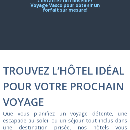
Contactez un conseiller
Voyage Vasco pour obtenir un
forfait sur mesure!
TROUVEZ L’HÔTEL IDÉAL
POUR VOTRE PROCHAIN
VOYAGE
Que
vous
planifiez
un
voyage
détente,
une
escapade
au
soleil
ou
un
séjour
tout
inclus
dans
une
destination
prisée,
nos
hôtels
vous