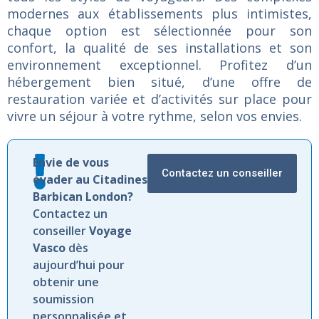
modernes
aux
établissements
plus
intimistes,
chaque
option
est
sélectionnée
pour
son
confort,
la
qualité
de
ses
installations
et
son
environnement
exceptionnel.
Profitez
d’un
hébergement
bien
situé,
d’une
offre
de
restauration
variée
et
d’activités
sur
place
pour
vivre
un
séjour
à
votre
rythme,
selon
vos
envies.
Envie de vous
Contactez un conseiller
évader au Citadines
Barbican London?
Contactez un
conseiller
Voyage
Vasco
dès
aujourd’hui pour
obtenir une
soumission
personnalisée et