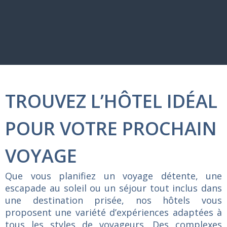
TROUVEZ L’HÔTEL IDÉAL
POUR VOTRE PROCHAIN
VOYAGE
Que
vous
planifiez
un
voyage
détente,
une
escapade
au
soleil
ou
un
séjour
tout
inclus
dans
une
destination
prisée,
nos
hôtels
vous
proposent
une
variété
d’expériences
adaptées
à
tous
les
styles
de
voyageurs.
Des
complexes