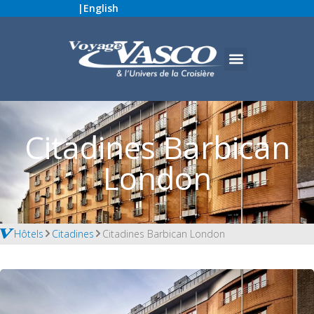
|
English
Citadines Barbican
London
Hôtels
Citadines
Citadines Barbican London