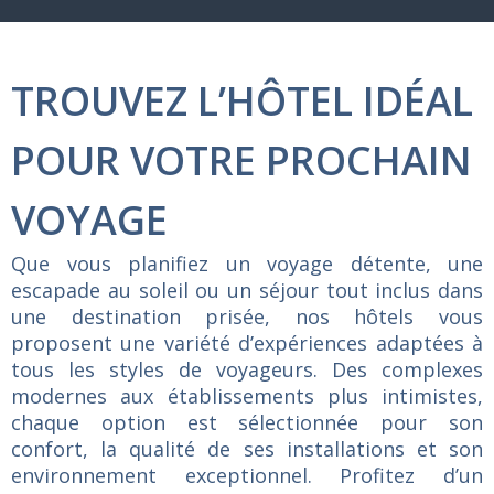
TROUVEZ L’HÔTEL IDÉAL
POUR VOTRE PROCHAIN
VOYAGE
Que
vous
planifiez
un
voyage
détente,
une
escapade
au
soleil
ou
un
séjour
tout
inclus
dans
une
destination
prisée,
nos
hôtels
vous
proposent
une
variété
d’expériences
adaptées
à
tous
les
styles
de
voyageurs.
Des
complexes
modernes
aux
établissements
plus
intimistes,
chaque
option
est
sélectionnée
pour
son
confort,
la
qualité
de
ses
installations
et
son
environnement
exceptionnel.
Profitez
d’un