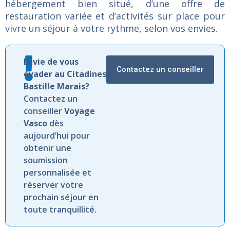
hébergement
bien
situé,
d’une
offre
de
restauration
variée
et
d’activités
sur
place
pour
vivre
un
séjour
à
votre
rythme,
selon
vos
envies.
Envie de vous
Contactez un conseiller
évader au Citadines
Bastille Marais?
Contactez un
conseiller
Voyage
Vasco
dès
aujourd’hui pour
obtenir une
soumission
personnalisée et
réserver votre
prochain séjour en
toute tranquillité.