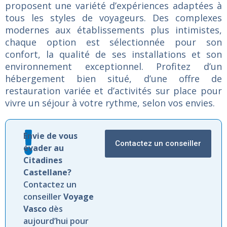
proposent
une
variété
d’expériences
adaptées
à
tous
les
styles
de
voyageurs.
Des
complexes
modernes
aux
établissements
plus
intimistes,
chaque
option
est
sélectionnée
pour
son
confort,
la
qualité
de
ses
installations
et
son
environnement
exceptionnel.
Profitez
d’un
hébergement
bien
situé,
d’une
offre
de
restauration
variée
et
d’activités
sur
place
pour
vivre
un
séjour
à
votre
rythme,
selon
vos
envies.
Envie de vous
Contactez un conseiller
évader au
Citadines
Castellane?
Contactez un
conseiller
Voyage
Vasco
dès
aujourd’hui pour