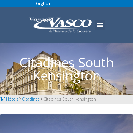
|
English
Citadines South
Kensington
Hôtels
Citadines
Citadines South Kensington