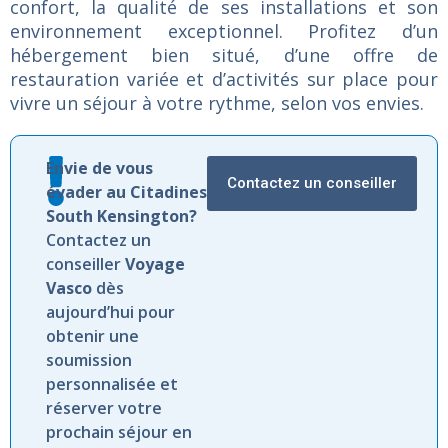
confort,
la
qualité
de
ses
installations
et
son
environnement
exceptionnel.
Profitez
d’un
hébergement
bien
situé,
d’une
offre
de
restauration
variée
et
d’activités
sur
place
pour
vivre
un
séjour
à
votre
rythme,
selon
vos
envies.
Envie de vous
Contactez un conseiller
évader au Citadines
South Kensington?
Contactez un
conseiller
Voyage
Vasco
dès
aujourd’hui pour
obtenir une
soumission
personnalisée et
réserver votre
prochain séjour en