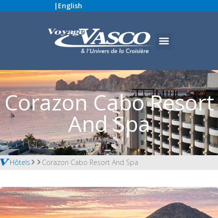
|
English
Corazon Cabo Resort
And Spa
Hôtels
Corazon Cabo Resort And Spa