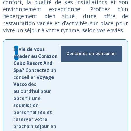
confort,
la
qualité
de
ses
installations
et
son
environnement
exceptionnel.
Profitez
d’un
hébergement
bien
situé,
d’une
offre
de
restauration
variée
et
d’activités
sur
place
pour
vivre
un
séjour
à
votre
rythme,
selon
vos
envies.
Envie de vous
Contactez un conseiller
évader au Corazon
Cabo Resort And
Spa?
Contactez un
conseiller
Voyage
Vasco
dès
aujourd’hui pour
obtenir une
soumission
personnalisée et
réserver votre
prochain séjour en