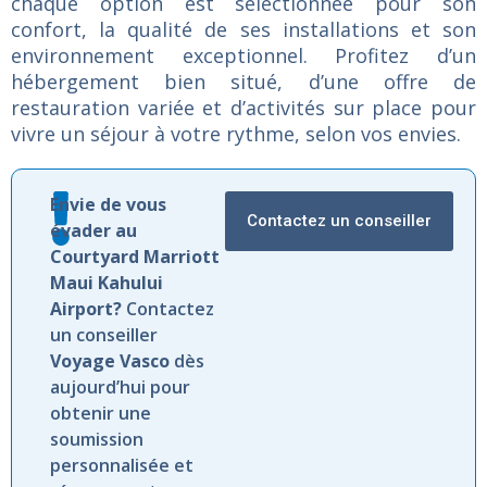
chaque
option
est
sélectionnée
pour
son
confort,
la
qualité
de
ses
installations
et
son
environnement
exceptionnel.
Profitez
d’un
hébergement
bien
situé,
d’une
offre
de
restauration
variée
et
d’activités
sur
place
pour
vivre
un
séjour
à
votre
rythme,
selon
vos
envies.
Envie de vous
Contactez un conseiller
évader au
Courtyard Marriott
Maui Kahului
Airport?
Contactez
un conseiller
Voyage Vasco
dès
aujourd’hui pour
obtenir une
soumission
personnalisée et