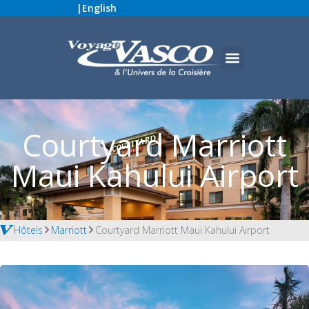
|
English
Courtyard Marriott
Maui Kahului Airport
Hôtels
Marriott
Courtyard Marriott Maui Kahului Airport