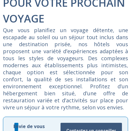
POUR VOTRE PROCHAIN
VOYAGE
Que
vous
planifiez
un
voyage
détente,
une
escapade
au
soleil
ou
un
séjour
tout
inclus
dans
une
destination
prisée,
nos
hôtels
vous
proposent
une
variété
d’expériences
adaptées
à
tous
les
styles
de
voyageurs.
Des
complexes
modernes
aux
établissements
plus
intimistes,
chaque
option
est
sélectionnée
pour
son
confort,
la
qualité
de
ses
installations
et
son
environnement
exceptionnel.
Profitez
d’un
hébergement
bien
situé,
d’une
offre
de
restauration
variée
et
d’activités
sur
place
pour
vivre
un
séjour
à
votre
rythme,
selon
vos
envies.
Envie de vous
Contactez un conseiller