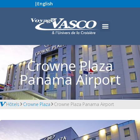
|
English
Crowne Plaza
Panama Airport
Hôtels
Crowne Plaza
Crowne Plaza Panama Airport