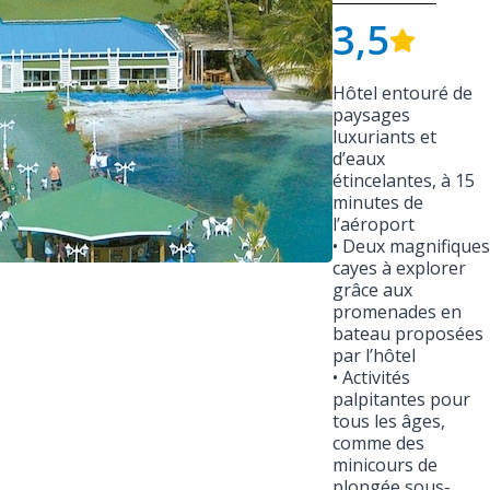
3,5
Hôtel entouré de
paysages
luxuriants et
d’eaux
étincelantes, à 15
minutes de
l’aéroport
• Deux magnifiques
cayes à explorer
grâce aux
promenades en
bateau proposées
par l’hôtel
• Activités
palpitantes pour
tous les âges,
comme des
minicours de
plongée sous-