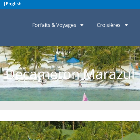
|
English
Forfaits & Voyages
Croisières
Decameron Marazul