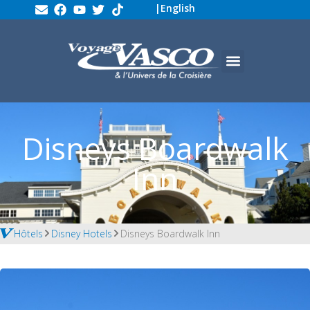
|
English
Disneys Boardwalk
Inn
Hôtels
Disney Hotels
Disneys Boardwalk Inn