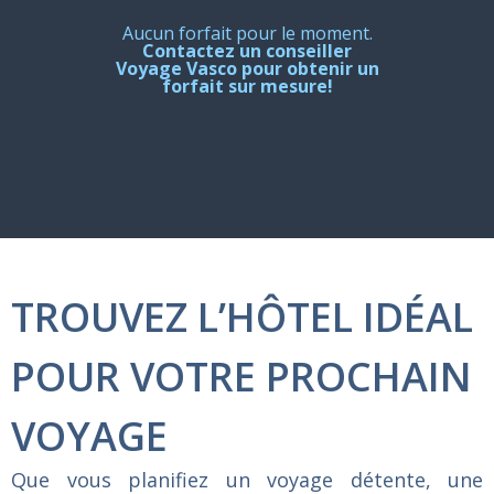
Aucun forfait pour le moment.
Contactez un conseiller
Voyage Vasco pour obtenir un
forfait sur mesure!
TROUVEZ L’HÔTEL IDÉAL
POUR VOTRE PROCHAIN
VOYAGE
Que
vous
planifiez
un
voyage
détente,
une