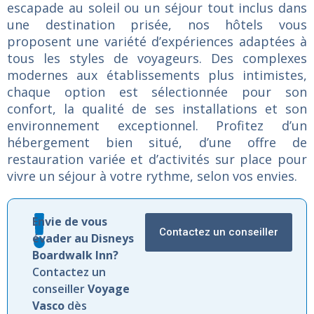
escapade
au
soleil
ou
un
séjour
tout
inclus
dans
une
destination
prisée,
nos
hôtels
vous
proposent
une
variété
d’expériences
adaptées
à
tous
les
styles
de
voyageurs.
Des
complexes
modernes
aux
établissements
plus
intimistes,
chaque
option
est
sélectionnée
pour
son
confort,
la
qualité
de
ses
installations
et
son
environnement
exceptionnel.
Profitez
d’un
hébergement
bien
situé,
d’une
offre
de
restauration
variée
et
d’activités
sur
place
pour
vivre
un
séjour
à
votre
rythme,
selon
vos
envies.
Envie de vous
Contactez un conseiller
évader au Disneys
Boardwalk Inn?
Contactez un
conseiller
Voyage
Vasco
dès