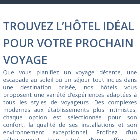
TROUVEZ L’HÔTEL IDÉAL
POUR VOTRE PROCHAIN
VOYAGE
Que
vous
planifiez
un
voyage
détente,
une
escapade
au
soleil
ou
un
séjour
tout
inclus
dans
une
destination
prisée,
nos
hôtels
vous
proposent
une
variété
d’expériences
adaptées
à
tous
les
styles
de
voyageurs.
Des
complexes
modernes
aux
établissements
plus
intimistes,
chaque
option
est
sélectionnée
pour
son
confort,
la
qualité
de
ses
installations
et
son
environnement
exceptionnel.
Profitez
d’un
hébergement
bien
situé,
d’une
offre
de