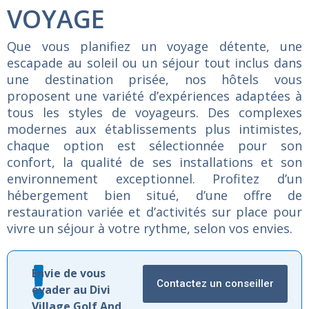
VOYAGE
Que
vous
planifiez
un
voyage
détente,
une
escapade
au
soleil
ou
un
séjour
tout
inclus
dans
une
destination
prisée,
nos
hôtels
vous
proposent
une
variété
d’expériences
adaptées
à
tous
les
styles
de
voyageurs.
Des
complexes
modernes
aux
établissements
plus
intimistes,
chaque
option
est
sélectionnée
pour
son
confort,
la
qualité
de
ses
installations
et
son
environnement
exceptionnel.
Profitez
d’un
hébergement
bien
situé,
d’une
offre
de
restauration
variée
et
d’activités
sur
place
pour
vivre
un
séjour
à
votre
rythme,
selon
vos
envies.
Envie de vous
Contactez un conseiller
évader au Divi
Village Golf And