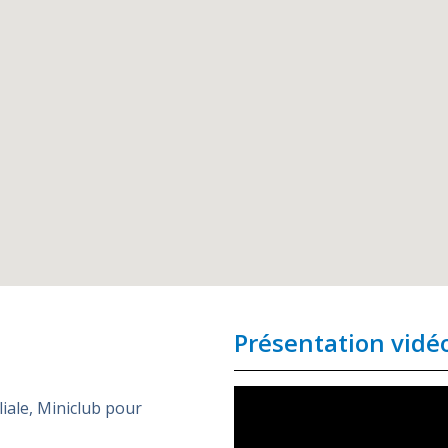
Présentation vidé
liale
,
Miniclub pour