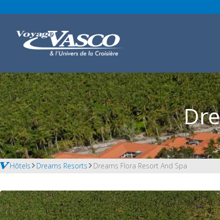
Dre
Hôtels
Dreams Resorts
Dreams Flora Resort And Spa