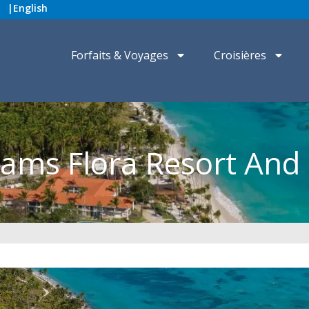
|
English
Forfaits & Voyages
Croisières
ams Flora Resort And