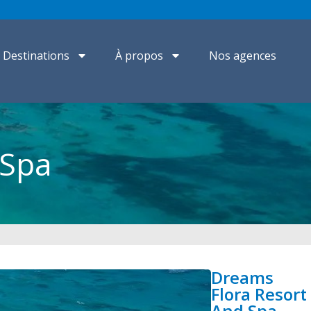
Destinations
À propos
Nos agences
 Spa
Dreams
Flora Resort
And Spa