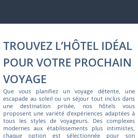
TROUVEZ L’HÔTEL IDÉAL
POUR VOTRE PROCHAIN
VOYAGE
Que
vous
planifiez
un
voyage
détente,
une
escapade
au
soleil
ou
un
séjour
tout
inclus
dans
une
destination
prisée,
nos
hôtels
vous
proposent
une
variété
d’expériences
adaptées
à
tous
les
styles
de
voyageurs.
Des
complexes
modernes
aux
établissements
plus
intimistes,
chaque
option
est
sélectionnée
pour
son