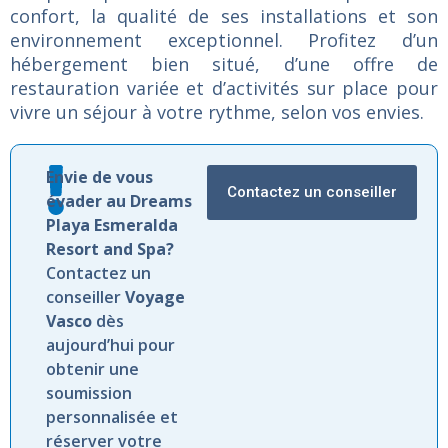
confort,
la
qualité
de
ses
installations
et
son
environnement
exceptionnel.
Profitez
d’un
hébergement
bien
situé,
d’une
offre
de
restauration
variée
et
d’activités
sur
place
pour
vivre
un
séjour
à
votre
rythme,
selon
vos
envies.
Envie de vous
Contactez un conseiller
évader au Dreams
Playa Esmeralda
Resort and Spa?
Contactez un
conseiller
Voyage
Vasco
dès
aujourd’hui pour
obtenir une
soumission
personnalisée et
réserver votre