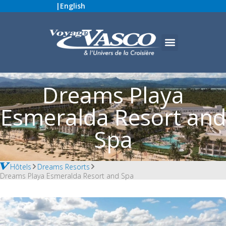
|
English
Dreams Playa
Esmeralda Resort and
Spa
Hôtels
Dreams Resorts
Dreams Playa Esmeralda Resort and Spa