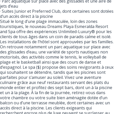
· Parc aquatique sur place avec des glissades et une aire de
jets d’eau
· Suites Junior et Preferred Club, dont certaines sont dotées
d’un accès direct à la piscine
Situé le long d’une plage immaculée, loin des zones
touristiques, le nouveau Dreams Playa Esmeralda Resort
and Spa offre des expériences Unlimited-Luxury® pour les
clients de tous âges dans un coin de paradis calme et isolé.
Les installations de l’hôtel sont approuvées par les familles.
On retrouve notamment un parc aquatique sur place avec
des glissades d’eau, une variété de sports nautiques non
motorisés, des activités comme le tennis, le volleyball de
plage et le basketball ainsi que des cours de danse et
d’espagnol. Le spa ($) propose des soins revigorants à ceux
qui souhaitent se détendre, tandis que les piscines sont
parfaites pour s’amuser au soleil. Vivez une aventure
culinaire grâce aux neuf restaurants servant des plats du
monde entier et profitez des sept bars, dont un à la piscine
et un à la plage. À la fin de la journée, retirez-vous dans
votre chambre ou votre suite bien aménagée dotée d’un
balcon ou d’une terrasse meublée, dont certaines avec un
accès direct à la piscine. Les clients exigeants qui
recherchent encore plus de luxe peuvent se surclasser au