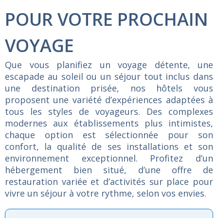
POUR VOTRE PROCHAIN
VOYAGE
Que
vous
planifiez
un
voyage
détente,
une
escapade
au
soleil
ou
un
séjour
tout
inclus
dans
une
destination
prisée,
nos
hôtels
vous
proposent
une
variété
d’expériences
adaptées
à
tous
les
styles
de
voyageurs.
Des
complexes
modernes
aux
établissements
plus
intimistes,
chaque
option
est
sélectionnée
pour
son
confort,
la
qualité
de
ses
installations
et
son
environnement
exceptionnel.
Profitez
d’un
hébergement
bien
situé,
d’une
offre
de
restauration
variée
et
d’activités
sur
place
pour
vivre
un
séjour
à
votre
rythme,
selon
vos
envies.