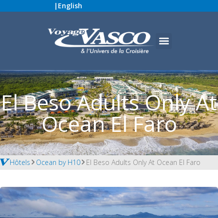
|
English
El Beso Adults Only At
Ocean El Faro
Hôtels
Ocean by H10
El Beso Adults Only At Ocean El Faro