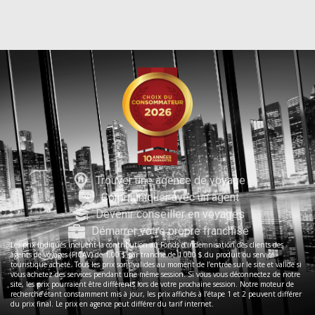
Trouver une agence de voyage
Communiquer avec un agent
Devenir conseiller en voyages
Démarrer votre propre franchise
Les prix indiqués incluent la contribution au Fonds d’indemnisation des clients des
agents de voyages (FICAV) de 1,00 $ par tranche de 1 000 $ du produit ou service
touristique acheté. Tous les prix sont valides au moment de l’entrée sur le site et valide si
vous achetez des services pendant une même session. Si vous vous déconnectez de notre
site, les prix pourraient être différents lors de votre prochaine session. Notre moteur de
recherche étant constamment mis à jour, les prix affichés à l’étape 1 et 2 peuvent différer
du prix final. Le prix en agence peut différer du tarif internet.