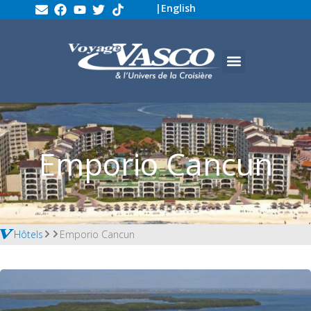
|
English
Emporio Cancun
Hôtels
Emporio Cancun