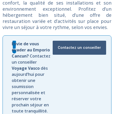
confort,
la
qualité
de
ses
installations
et
son
environnement
exceptionnel.
Profitez
d’un
hébergement
bien
situé,
d’une
offre
de
restauration
variée
et
d’activités
sur
place
pour
vivre
un
séjour
à
votre
rythme,
selon
vos
envies.
Envie de vous
Contactez un conseiller
évader au Emporio
Cancun?
Contactez
un conseiller
Voyage Vasco
dès
aujourd’hui pour
obtenir une
soumission
personnalisée et
réserver votre
prochain séjour en
toute tranquillité.