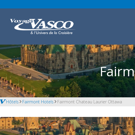
Fairm
Hôtels
Fairmont Hotels
Fairmont Chateau Laurier Ottawa