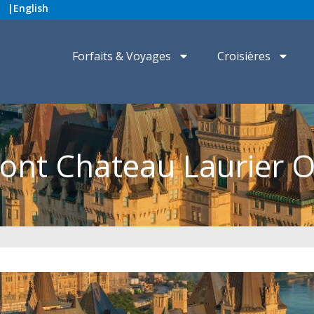
|
English
Forfaits & Voyages
Croisières
ont Chateau Laurier 