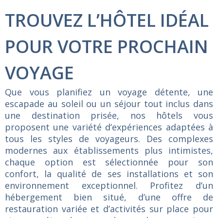
TROUVEZ L’HÔTEL IDÉAL
POUR VOTRE PROCHAIN
VOYAGE
Que
vous
planifiez
un
voyage
détente,
une
escapade
au
soleil
ou
un
séjour
tout
inclus
dans
une
destination
prisée,
nos
hôtels
vous
proposent
une
variété
d’expériences
adaptées
à
tous
les
styles
de
voyageurs.
Des
complexes
modernes
aux
établissements
plus
intimistes,
chaque
option
est
sélectionnée
pour
son
confort,
la
qualité
de
ses
installations
et
son
environnement
exceptionnel.
Profitez
d’un
hébergement
bien
situé,
d’une
offre
de
restauration
variée
et
d’activités
sur
place
pour