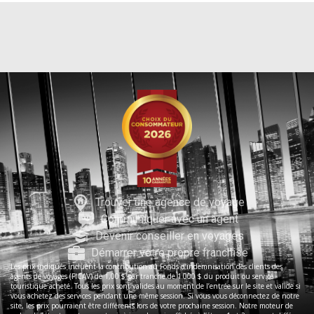
Trouver une agence de voyage
Communiquer avec un agent
Devenir conseiller en voyages
Démarrer votre propre franchise
Les prix indiqués incluent la contribution au Fonds d’indemnisation des clients des
agents de voyages (FICAV) de 1,00 $ par tranche de 1 000 $ du produit ou service
touristique acheté. Tous les prix sont valides au moment de l’entrée sur le site et valide si
vous achetez des services pendant une même session. Si vous vous déconnectez de notre
site, les prix pourraient être différents lors de votre prochaine session. Notre moteur de