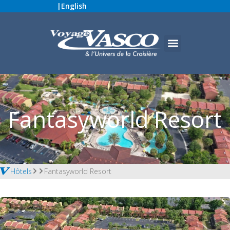
|
English
Fantasyworld Resort
Hôtels
Fantasyworld Resort