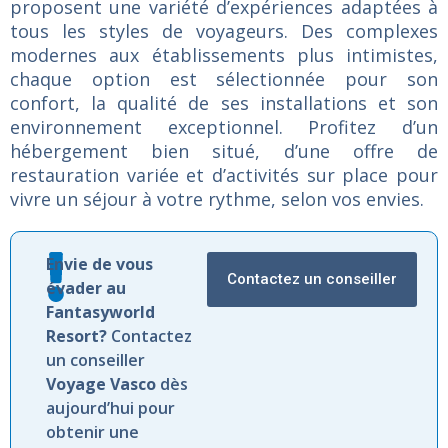
proposent
une
variété
d’expériences
adaptées
à
tous
les
styles
de
voyageurs.
Des
complexes
modernes
aux
établissements
plus
intimistes,
chaque
option
est
sélectionnée
pour
son
confort,
la
qualité
de
ses
installations
et
son
environnement
exceptionnel.
Profitez
d’un
hébergement
bien
situé,
d’une
offre
de
restauration
variée
et
d’activités
sur
place
pour
vivre
un
séjour
à
votre
rythme,
selon
vos
envies.
Envie de vous
Contactez un conseiller
évader au
Fantasyworld
Resort?
Contactez
un conseiller
Voyage Vasco
dès
aujourd’hui pour
obtenir une