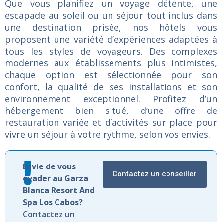
Que
vous
planifiez
un
voyage
détente,
une
escapade
au
soleil
ou
un
séjour
tout
inclus
dans
une
destination
prisée,
nos
hôtels
vous
proposent
une
variété
d’expériences
adaptées
à
tous
les
styles
de
voyageurs.
Des
complexes
modernes
aux
établissements
plus
intimistes,
chaque
option
est
sélectionnée
pour
son
confort,
la
qualité
de
ses
installations
et
son
environnement
exceptionnel.
Profitez
d’un
hébergement
bien
situé,
d’une
offre
de
restauration
variée
et
d’activités
sur
place
pour
vivre
un
séjour
à
votre
rythme,
selon
vos
envies.
Envie de vous
Contactez un conseiller
évader au Garza
Blanca Resort And
Spa Los Cabos?
Contactez un