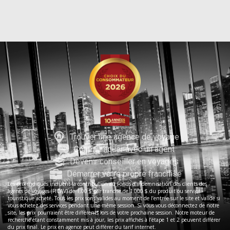
Trouver une agence de voyage
Communiquer avec un agent
Devenir conseiller en voyages
Démarrer votre propre franchise
Les prix indiqués incluent la contribution au Fonds d’indemnisation des clients des
agents de voyages (FICAV) de 1,00 $ par tranche de 1 000 $ du produit ou service
touristique acheté. Tous les prix sont valides au moment de l’entrée sur le site et valide si
vous achetez des services pendant une même session. Si vous vous déconnectez de notre
site, les prix pourraient être différents lors de votre prochaine session. Notre moteur de
recherche étant constamment mis à jour, les prix affichés à l’étape 1 et 2 peuvent différer
du prix final. Le prix en agence peut différer du tarif internet.