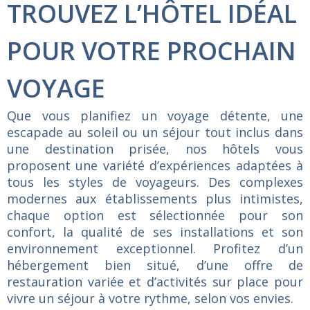
TROUVEZ L’HÔTEL IDÉAL
POUR VOTRE PROCHAIN
VOYAGE
Que
vous
planifiez
un
voyage
détente,
une
escapade
au
soleil
ou
un
séjour
tout
inclus
dans
une
destination
prisée,
nos
hôtels
vous
proposent
une
variété
d’expériences
adaptées
à
tous
les
styles
de
voyageurs.
Des
complexes
modernes
aux
établissements
plus
intimistes,
chaque
option
est
sélectionnée
pour
son
confort,
la
qualité
de
ses
installations
et
son
environnement
exceptionnel.
Profitez
d’un
hébergement
bien
situé,
d’une
offre
de
restauration
variée
et
d’activités
sur
place
pour
vivre
un
séjour
à
votre
rythme,
selon
vos
envies.