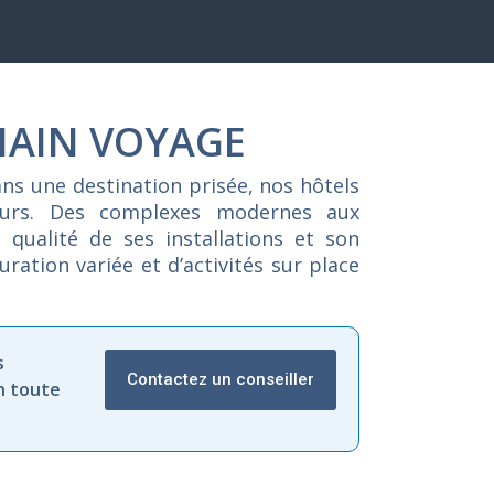
HAIN VOYAGE
ans
une
destination
prisée,
nos
hôtels
eurs.
Des
complexes
modernes
aux
a
qualité
de
ses
installations
et
son
auration
variée
et
d’activités
sur
place
s
Contactez un conseiller
n toute