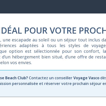
 IDÉAL POUR VOTRE PROC
e,
une
escapade
au
soleil
ou
un
séjour
tout
inclus
d
périences
adaptées
à
tous
les
styles
de
voyag
aque
option
est
sélectionnée
pour
son
confort,
l
z
d’un
hébergement
bien
situé,
d’une
offre
de
rest
selon
vos
envies.
se Beach Club?
Contactez un conseiller
Voyage Vasco
dè
ission personnalisée et réserver votre prochain séjour e