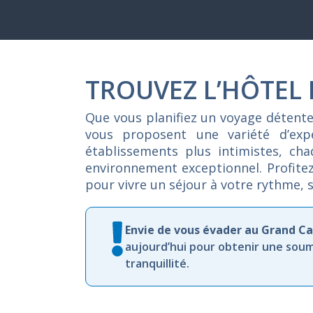
TROUVEZ L’HÔTEL
Que
vous
planifiez
un
voyage
détent
vous
proposent
une
variété
d’ex
établissements
plus
intimistes,
ch
environnement
exceptionnel.
Profite
pour
vivre
un
séjour
à
votre
rythme,
Envie de vous évader au Grand Ca
aujourd’hui pour obtenir une soum
tranquillité.