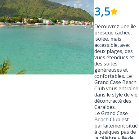
3,5
Découvrez une île
presque cachée,
isolée, mais
accessible, avec
deux plages, des
vues étendues et
des suites
généreuses et
confortables. Le
Grand Case Beach
Club vous entraîne
dans le style de vie
décontracté des
Caraïbes.
Le Grand Case
Beach Club est
parfaitement situé
à quelques pas de
la célèbre ville de