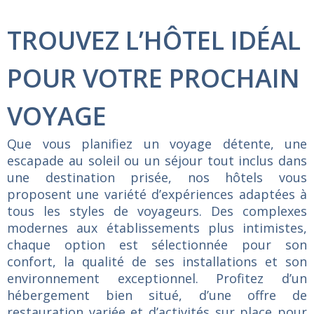
TROUVEZ L’HÔTEL IDÉAL
POUR VOTRE PROCHAIN
VOYAGE
Que
vous
planifiez
un
voyage
détente,
une
escapade
au
soleil
ou
un
séjour
tout
inclus
dans
une
destination
prisée,
nos
hôtels
vous
proposent
une
variété
d’expériences
adaptées
à
tous
les
styles
de
voyageurs.
Des
complexes
modernes
aux
établissements
plus
intimistes,
chaque
option
est
sélectionnée
pour
son
confort,
la
qualité
de
ses
installations
et
son
environnement
exceptionnel.
Profitez
d’un
hébergement
bien
situé,
d’une
offre
de
restauration
variée
et
d’activités
sur
place
pour