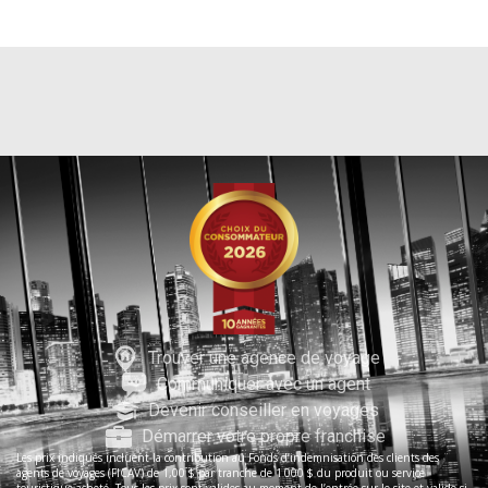
Trouver une agence de voyage
Communiquer avec un agent
Devenir conseiller en voyages
Démarrer votre propre franchise
Les prix indiqués incluent la contribution au Fonds d’indemnisation des clients des
agents de voyages (FICAV) de 1,00 $ par tranche de 1 000 $ du produit ou service
touristique acheté. Tous les prix sont valides au moment de l’entrée sur le site et valide si