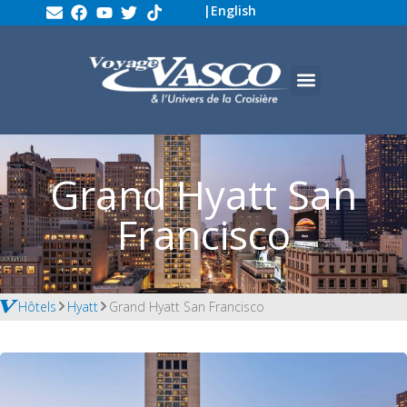
|
English
Grand Hyatt San
Francisco
Hôtels
Hyatt
Grand Hyatt San Francisco