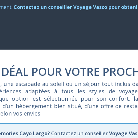
oment.
Contactez un conseiller Voyage Vasco pour obtenir
 IDÉAL POUR VOTRE PROC
e,
une
escapade
au
soleil
ou
un
séjour
tout
inclus
d
périences
adaptées
à
tous
les
styles
de
voyag
aque
option
est
sélectionnée
pour
son
confort,
l
z
d’un
hébergement
bien
situé,
d’une
offre
de
rest
selon
vos
envies.
emories Cayo Largo?
Contactez un conseiller
Voyage Vas