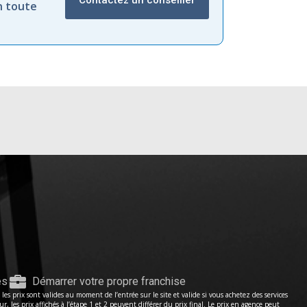
Contactez un conseiller
n toute
es
Démarrer votre propre franchise
s prix sont valides au moment de l’entrée sur le site et valide si vous achetez des services
les prix affichés à l’étape 1 et 2 peuvent différer du prix final. Le prix en agence peut