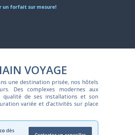
 un forfait sur mesure!
HAIN VOYAGE
ans
une
destination
prisée,
nos
hôtels
eurs.
Des
complexes
modernes
aux
a
qualité
de
ses
installations
et
son
auration
variée
et
d’activités
sur
place
co
dès