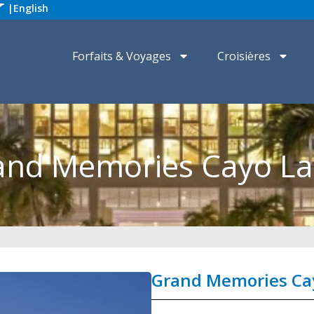
|
English
Forfaits & Voyages
Croisières
and Memories Cayo La
Grand Memories Ca