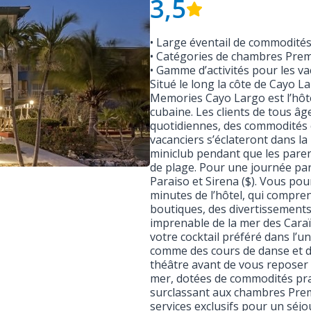
3,5
• Large éventail de commodités 
• Catégories de chambres Premi
• Gamme d’activités pour les v
Situé le long la côte de Cayo L
Memories Cayo Largo est l’hôte
cubaine. Les clients de tous âg
quotidiennes, des commodités c
vacanciers s’éclateront dans la
miniclub pendant que les paren
de plage. Pour une journée par
Paraiso et Sirena ($). Vous pou
minutes de l’hôtel, qui compre
boutiques, des divertissements
imprenable de la mer des Caraï
votre cocktail préféré dans l’u
comme des cours de danse et du 
théâtre avant de vous reposer
mer, dotées de commodités pra
surclassant aux chambres Prem
services exclusifs pour un séjo