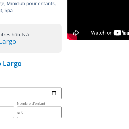
ge
,
Miniclub pour enfants
,
nt
,
Spa
utres hôtels à
Largo
o Largo
Nombre d'enfant