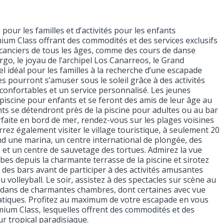
pour les familles et d’activités pour les enfants
um Class offrant des commodités et des services exclusifs
acanciers de tous les âges, comme des cours de danse
argo, le joyau de l’archipel Los Canarreos, le Grand
l idéal pour les familles à la recherche d’une escapade
es pourront s’amuser sous le soleil grâce à des activités
onfortables et un service personnalisé. Les jeunes
 piscine pour enfants et se feront des amis de leur âge au
ts se détendront près de la piscine pour adultes ou au bar
faite en bord de mer, rendez-vous sur les plages voisines
rrez également visiter le village touristique, à seulement 20
nd une marina, un centre international de plongée, des
 et un centre de sauvetage des tortues. Admirez la vue
bes depuis la charmante terrasse de la piscine et sirotez
n des bars avant de participer à des activités amusantes
volleyball. Le soir, assistez à des spectacles sur scène au
 dans de charmantes chambres, dont certaines avec vue
tiques. Profitez au maximum de votre escapade en vous
ium Class, lesquelles offrent des commodités et des
ur tropical paradisiaque.