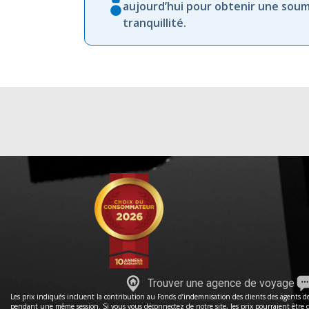
aujourd’hui pour obtenir une soum
tranquillité.
Trouver une agence de voyage
Les prix indiqués incluent la contribution au Fonds d’indemnisation des clients des agents de 
pendant une même session. Si vous vous déconnectez de notre site, les prix pourraient être dif