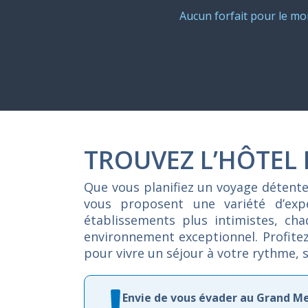
Aucun forfait pour le m
TROUVEZ L’HÔTEL
Que
vous
planifiez
un
voyage
détent
vous
proposent
une
variété
d’ex
établissements
plus
intimistes,
ch
environnement
exceptionnel.
Profite
pour
vivre
un
séjour
à
votre
rythme,
Envie de vous évader au Grand M