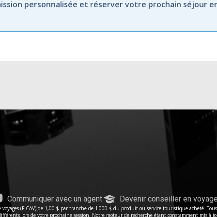
ission personnalisée et réserver votre prochain séjour e
Communiquer avec un agent
Devenir conseiller en voyag
voyages (FICAV) de 1,00 $ par tranche de 1 000 $ du produit ou service touristique acheté. Tous le
férents lors de votre prochaine session. Notre moteur de recherche étant constamment mis à jour, 