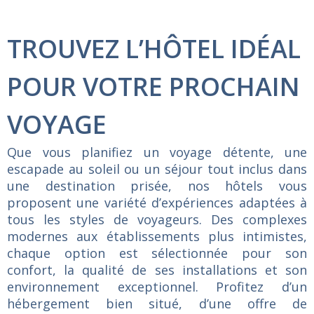
TROUVEZ L’HÔTEL IDÉAL
POUR VOTRE PROCHAIN
VOYAGE
Que
vous
planifiez
un
voyage
détente,
une
escapade
au
soleil
ou
un
séjour
tout
inclus
dans
une
destination
prisée,
nos
hôtels
vous
proposent
une
variété
d’expériences
adaptées
à
tous
les
styles
de
voyageurs.
Des
complexes
modernes
aux
établissements
plus
intimistes,
chaque
option
est
sélectionnée
pour
son
confort,
la
qualité
de
ses
installations
et
son
environnement
exceptionnel.
Profitez
d’un
hébergement
bien
situé,
d’une
offre
de