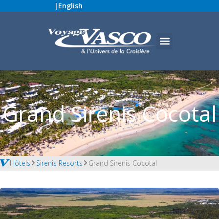
|
English
Grand Sirenis Cocotal
Hôtels
Sirenis Resorts
Grand Sirenis Cocotal