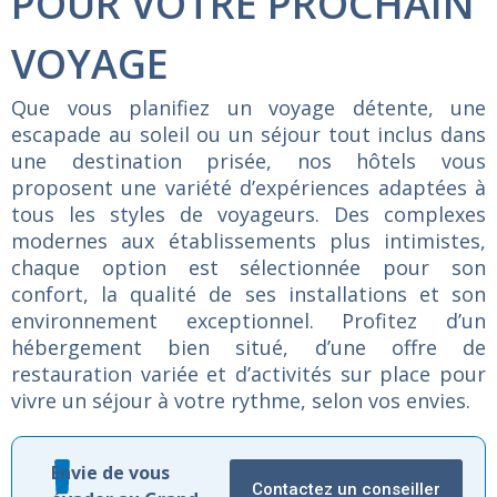
POUR VOTRE PROCHAIN
VOYAGE
Que
vous
planifiez
un
voyage
détente,
une
escapade
au
soleil
ou
un
séjour
tout
inclus
dans
une
destination
prisée,
nos
hôtels
vous
proposent
une
variété
d’expériences
adaptées
à
tous
les
styles
de
voyageurs.
Des
complexes
modernes
aux
établissements
plus
intimistes,
chaque
option
est
sélectionnée
pour
son
confort,
la
qualité
de
ses
installations
et
son
environnement
exceptionnel.
Profitez
d’un
hébergement
bien
situé,
d’une
offre
de
restauration
variée
et
d’activités
sur
place
pour
vivre
un
séjour
à
votre
rythme,
selon
vos
envies.
Envie de vous
Contactez un conseiller